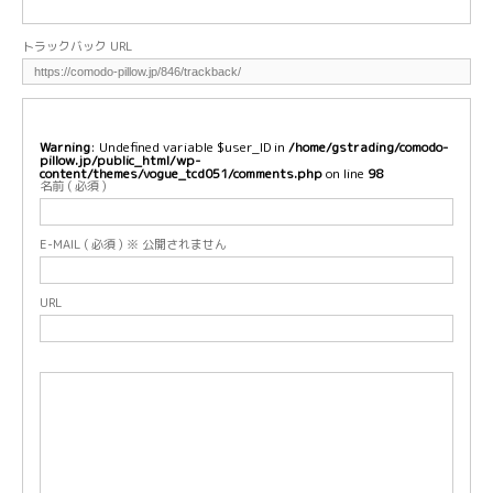
トラックバック URL
Warning
: Undefined variable $user_ID in
/home/gstrading/comodo-
pillow.jp/public_html/wp-
content/themes/vogue_tcd051/comments.php
on line
98
名前 ( 必須 )
E-MAIL ( 必須 ) ※ 公開されません
URL