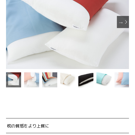

枕の質感をより上質に