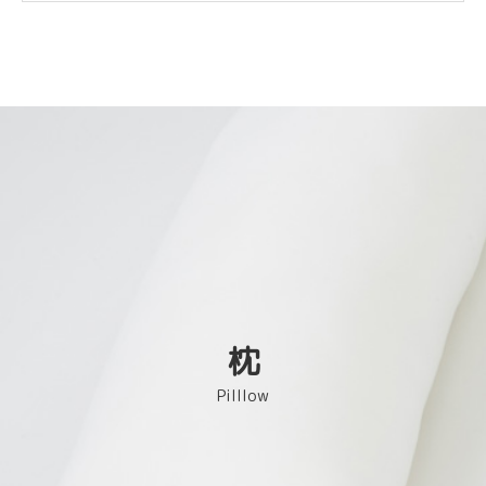
枕
Pilllow