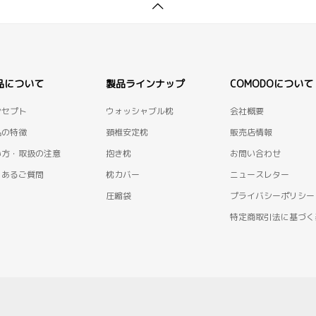
品について
製品ラインナップ
COMODOについて
ンセプト
ウォッシャブル枕
会社概要
品の特徴
頚椎安定枕
販売店情報
い方・取扱の注意
抱き枕
お問い合わせ
くあるご質問
枕カバー
ニュースレター
圧縮袋
プライバシーポリシー
特定商取引法に基づく