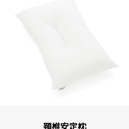
頚椎安定枕