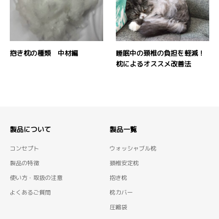
抱き枕の種類 中材編
睡眠中の頚椎の負担を軽減！
枕によるオススメ改善法
製品について
製品一覧
コンセプト
ウォッシャブル枕
製品の特徴
頚椎安定枕
使い方・取扱の注意
抱き枕
よくあるご質問
枕カバー
圧縮袋