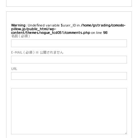
Warning
: Undefined variable $user_ID in
/home/gstrading/comodo-
pillow.jp/public_html/wp-
content/themes/vogue_tcd051/comments.php
on line
98
名前 ( 必須 )
E-MAIL ( 必須 ) ※ 公開されません
URL