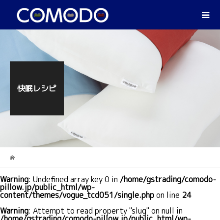
快眠レシピ
Warning
: Undefined array key 0 in
/home/gstrading/comodo-
pillow.jp/public_html/wp-
content/themes/vogue_tcd051/single.php
on line
24
Warning
: Attempt to read property "slug" on null in
/home/gstrading/comodo-pillow.jp/public_html/wp-