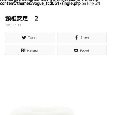
content/themes/vogue_tcd051/single.php
on line
24
頸椎安定 ２
2018.11.11
Tweet
Share
Hatena
Pocket