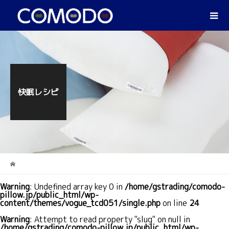
快眠レシピ
Warning
: Undefined array key 0 in
/home/gstrading/comodo-
pillow.jp/public_html/wp-
content/themes/vogue_tcd051/single.php
on line
24
Warning
: Attempt to read property "slug" on null in
/home/gstrading/comodo-pillow.jp/public_html/wp-