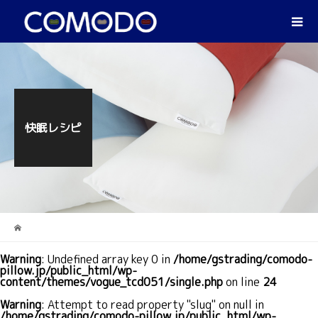
快眠レシピ
Warning
: Undefined array key 0 in
/home/gstrading/comodo-
pillow.jp/public_html/wp-
content/themes/vogue_tcd051/single.php
on line
24
Warning
: Attempt to read property "slug" on null in
/home/gstrading/comodo-pillow.jp/public_html/wp-