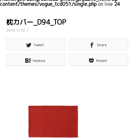
content/themes/vogue_tcd051/single.php
on line
24
枕カバー_D94_TOP
2018.12.02
Tweet
Share
Hatena
Pocket